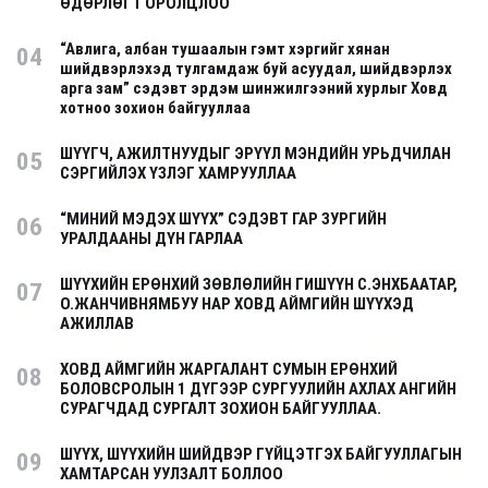
ӨДӨРЛӨГТ ОРОЛЦЛОО
“Авлига, албан тушаалын гэмт хэргийг хянан
04
шийдвэрлэхэд тулгамдаж буй асуудал, шийдвэрлэх
арга зам” сэдэвт эрдэм шинжилгээний хурлыг Ховд
хотноо зохион байгууллаа
ШҮҮГЧ, АЖИЛТНУУДЫГ ЭРҮҮЛ МЭНДИЙН УРЬДЧИЛАН
05
СЭРГИЙЛЭХ ҮЗЛЭГ ХАМРУУЛЛАА
“МИНИЙ МЭДЭХ ШҮҮХ” СЭДЭВТ ГАР ЗУРГИЙН
06
УРАЛДААНЫ ДҮН ГАРЛАА
ШҮҮХИЙН ЕРӨНХИЙ ЗӨВЛӨЛИЙН ГИШҮҮН С.ЭНХБААТАР,
07
О.ЖАНЧИВНЯМБУУ НАР ХОВД АЙМГИЙН ШҮҮХЭД
АЖИЛЛАВ
ХОВД АЙМГИЙН ЖАРГАЛАНТ СУМЫН ЕРӨНХИЙ
08
БОЛОВСРОЛЫН 1 ДҮГЭЭР СУРГУУЛИЙН АХЛАХ АНГИЙН
СУРАГЧДАД СУРГАЛТ ЗОХИОН БАЙГУУЛЛАА.
ШҮҮХ, ШҮҮХИЙН ШИЙДВЭР ГҮЙЦЭТГЭХ БАЙГУУЛЛАГЫН
09
ХАМТАРСАН УУЛЗАЛТ БОЛЛОО