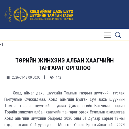
-1
ТӨРИЙН ЖИНХЭНЭ АЛБАН ХААГЧИЙН
ТАНГАРАГ ӨРГӨЛӨӨ
|
2026-01-13 00:00:00
142
Ховд аймаг дахь шүүхийн Тамгын газрын шүүгчийн туслах
Гантулгын Сүнжидмаа, Ховд аймгийн Булган сум дахь шүүхийн
Тамгын газрын шүүгчийн туслах Дамирангийн Батчимэг нарын
Төрийн жинхэнэ албан хаагчийн тангараг өргөх ёслолын ажиллагаа
Ховд аймгийн шүүхийн байранд 2026 оны 01 дүгээр сарын 13-ны
өдөр зохион байгуулагдлаа. Монгол Улсын Ерөнхийлөгчийн 2024