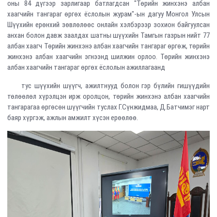
оны 84 дүгээр зарлигаар батлагдсан "Төрийн жинхэнэ албан
хаагчийн тангараг өргөх ёслолын журам"-ын дагуу Монгол Улсын
Шүүхийн ерөнхий зөвлөлөөс онлайн хэлбэрээр зохион байгуулсан
анхан болон давж заалдах шатны шүүхийн Тамгын газрын нийт 77
албан хаагч Төрийн жинхэнэ албан хаагчийн тангараг өргөж, төрийн
жинхэнэ албан хаагчийн эгнээнд шилжин орлоо. Төрийн жинхэнэ
албан хаагчийн тангараг өргөх ёслолын ажиллагаанд
тус шүүхийн шүүгч, ажилтнууд болон гэр бүлийн гишүүдийн
төлөөлөл хүрэлцэн ирж оролцон, төрийн жинхэнэ албан хаагчийн
тангарагаа өргөсөн шүүгчийн туслах Г.Сүнжидмаа, Д.Батчимэг нарт
баяр хүргэж, ажлын амжилт хүсэн ерөөлөө.