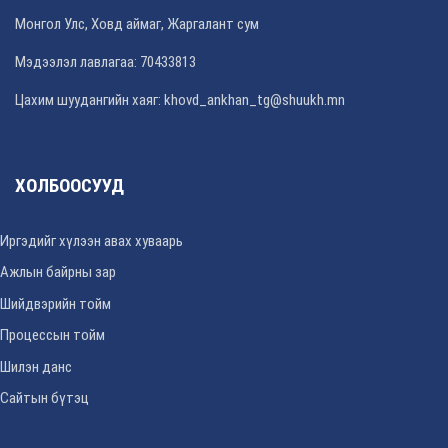
Монгол Улс, Ховд аймаг, Жаргалант сум
Мэдээлэл лавлагаа: 70433813
Цахим шуудангийн хаяг: khovd_ankhan_tg@shuukh.mn
ХОЛБООСУУД
Иргэдийг хүлээн авах хуваарь
Ажлын байрны зар
Шийдвэрийн тойм
Процессын тойм
Шилэн данс
Сайтын бүтэц