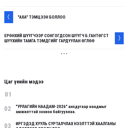
"АХА" ТЭМЦЭЭН БОЛЛОО
ЕРӨНХИЙ ШҮҮГЧЭЭР СОНГОГДСОН ШҮҮГЧ Б.ГАНТӨГСТ
ШҮҮХИЙН ТАМГА ТЭМДГИЙГ ГАРДУУЛАН ӨГЛӨӨ
. . .
Цаг үеийн мэдээ
01
"УРЛАГИЙН НААДАМ-2026" анхдугаар наадмыг
02
амжилттай зохион байгууллаа.
ИРГЭДЭД ХУУЛЬ СУРТАЛЧЛАХ НЭЭЛТТЭЙ ХААЛГАНЫ
03