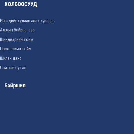
ХОЛБООСУУД
Иргэдийг хүлээн авах хуваарь
Ажлын байрны зар
Шийдвэрийн тойм
Процессын тойм
Шилэн данс
Сайтын бүтэц
Байршил