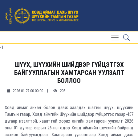
-1
ШҮҮХ, ШҮҮХИЙН ШИЙДВЭР ГҮЙЦЭТГЭХ
БАЙГУУЛЛАГЫН ХАМТАРСАН УУЛЗАЛТ
БОЛЛОО
|
2026-01-27 00:00:00
205
Ховд аймаг анхан болон давж заалдах шатны шүүх, шүүхийн
Тамгын газар, Ховд аймгийн Шүүхийн шийдвэр гүйцэтгэх газар-457
дугаар нээлттэй, хаалттай хорих ангийн хамтарсан уулзалт 2026
оны 01 дүгээр сарын 26-ны өдөр Ховд аймгийн шүүхийн байранд
зохион байгуулагдлаа. Хамтарсан уулзалтаар Ховд аймаг дахь