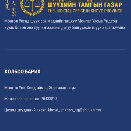
Монгол Улсад шүүх эрх мэдлийг гагцхүү Монгол Улсын Үндсэн
хууль болон энэ хуульд заасны дагуу байгуулсан шүүх хэрэгжүүлнэ.
ХОЛБОО БАРИХ
Монгол Улс, Ховд аймаг, Жаргалант сум
Мэдээлэл лавлагаа: 70433813
Цахим шуудангийн хаяг: khovd_ankhan_tg@shuukh.mn