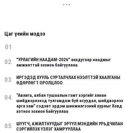
. . .
Цаг үеийн мэдээ
01
"УРЛАГИЙН НААДАМ-2026" анхдугаар наадмыг
02
амжилттай зохион байгууллаа.
ИРГЭДЭД ХУУЛЬ СУРТАЛЧЛАХ НЭЭЛТТЭЙ ХААЛГАНЫ
03
ӨДӨРЛӨГТ ОРОЛЦЛОО
“Авлига, албан тушаалын гэмт хэргийг хянан
04
шийдвэрлэхэд тулгамдаж буй асуудал, шийдвэрлэх
арга зам” сэдэвт эрдэм шинжилгээний хурлыг Ховд
хотноо зохион байгууллаа
ШҮҮГЧ, АЖИЛТНУУДЫГ ЭРҮҮЛ МЭНДИЙН УРЬДЧИЛАН
05
СЭРГИЙЛЭХ ҮЗЛЭГ ХАМРУУЛЛАА