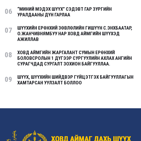
“МИНИЙ МЭДЭХ ШҮҮХ” СЭДЭВТ ГАР ЗУРГИЙН
06
УРАЛДААНЫ ДҮН ГАРЛАА
ШҮҮХИЙН ЕРӨНХИЙ ЗӨВЛӨЛИЙН ГИШҮҮН С.ЭНХБААТАР,
07
О.ЖАНЧИВНЯМБУУ НАР ХОВД АЙМГИЙН ШҮҮХЭД
АЖИЛЛАВ
ХОВД АЙМГИЙН ЖАРГАЛАНТ СУМЫН ЕРӨНХИЙ
08
БОЛОВСРОЛЫН 1 ДҮГЭЭР СУРГУУЛИЙН АХЛАХ АНГИЙН
СУРАГЧДАД СУРГАЛТ ЗОХИОН БАЙГУУЛЛАА.
ШҮҮХ, ШҮҮХИЙН ШИЙДВЭР ГҮЙЦЭТГЭХ БАЙГУУЛЛАГЫН
09
ХАМТАРСАН УУЛЗАЛТ БОЛЛОО