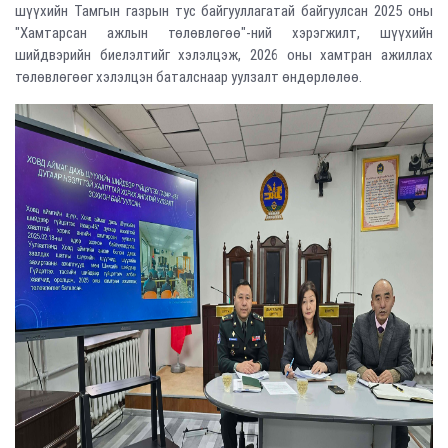
шүүхийн Тамгын газрын тус байгууллагатай байгуулсан 2025 оны
"Хамтарсан ажлын төлөвлөгөө"-ний хэрэгжилт, шүүхийн
шийдвэрийн биелэлтийг хэлэлцэж, 2026 оны хамтран ажиллах
төлөвлөгөөг хэлэлцэн баталснаар уулзалт өндөрлөлөө.