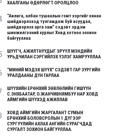
3
ХААЛГАНЫ ӨДӨРЛӨГТ ОРОЛЦЛОО
“Авлига, албан тушаалын гэмт хэргийг хянан
4
шийдвэрлэхэд тулгамдаж буй асуудал,
шийдвэрлэх арга зам” сэдэвт эрдэм
шинжилгээний хурлыг Ховд хотноо зохион
байгууллаа
ШҮҮГЧ, АЖИЛТНУУДЫГ ЭРҮҮЛ МЭНДИЙН
5
УРЬДЧИЛАН СЭРГИЙЛЭХ ҮЗЛЭГ ХАМРУУЛЛАА
“МИНИЙ МЭДЭХ ШҮҮХ” СЭДЭВТ ГАР ЗУРГИЙН
6
УРАЛДААНЫ ДҮН ГАРЛАА
ШҮҮХИЙН ЕРӨНХИЙ ЗӨВЛӨЛИЙН ГИШҮҮН
7
С.ЭНХБААТАР, О.ЖАНЧИВНЯМБУУ НАР ХОВД
АЙМГИЙН ШҮҮХЭД АЖИЛЛАВ
ХОВД АЙМГИЙН ЖАРГАЛАНТ СУМЫН
8
ЕРӨНХИЙ БОЛОВСРОЛЫН 1 ДҮГЭЭР
СУРГУУЛИЙН АХЛАХ АНГИЙН СУРАГЧДАД
СУРГАЛТ ЗОХИОН БАЙГУУЛЛАА.