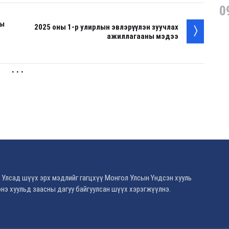
0
ны
2025 оны 1-р улирлын эвлэрүүлэн зуучлах
ажиллагааны мэдээ
. . .
 Улсад шүүх эрх мэдлийг гагцхүү Монгол Улсын Үндсэн хууль
нэ хуульд заасны дагуу байгуулсан шүүх хэрэгжүүлнэ.