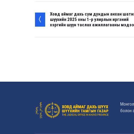
Ховд аймаг дахь сум дундын анхан шат
шүүхийн 2025 оны 1-р улирлын иргэний
хэргийн шүүн таслах ажиллагааны мэдээ
Монгол
болон э