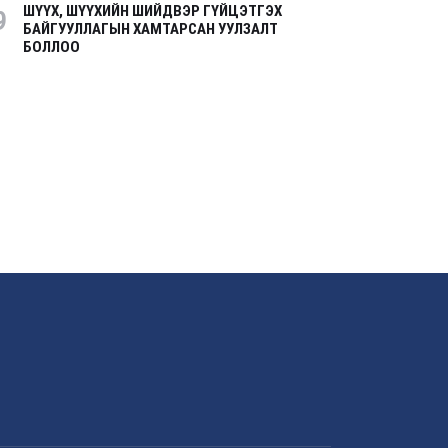
ШҮҮХ, ШҮҮХИЙН ШИЙДВЭР ГҮЙЦЭТГЭХ
9
БАЙГУУЛЛАГЫН ХАМТАРСАН УУЛЗАЛТ
БОЛЛОО