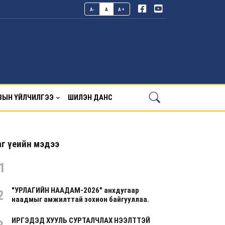
A-
A
A+
ВЫН ҮЙЛЧИЛГЭЭ
ШИЛЭН ДАНС
г үеийн мэдээ
1
"УРЛАГИЙН НААДАМ-2026" анхдугаар
2
наадмыг амжилттай зохион байгууллаа.
ИРГЭДЭД ХУУЛЬ СУРТАЛЧЛАХ НЭЭЛТТЭЙ