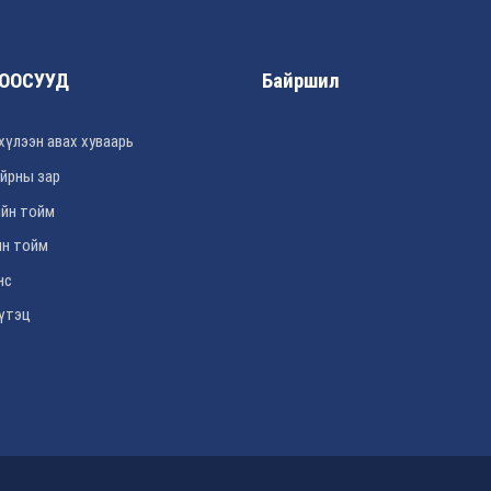
ООСУУД
Байршил
хүлээн авах хуваарь
йрны зар
йн тойм
н тойм
нс
үтэц