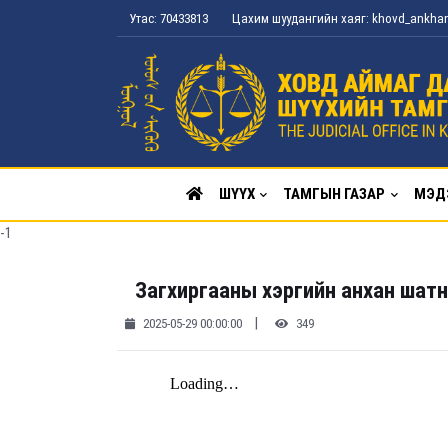
Утас: 70433813
Цахим шуудангийн хаяг: khovd_ankh
ШҮҮХ
ТАМГЫН ГАЗАР
МЭД
-1
Загхиргааны хэргийн анхан шат
|
2025-05-29 00:00:00
349