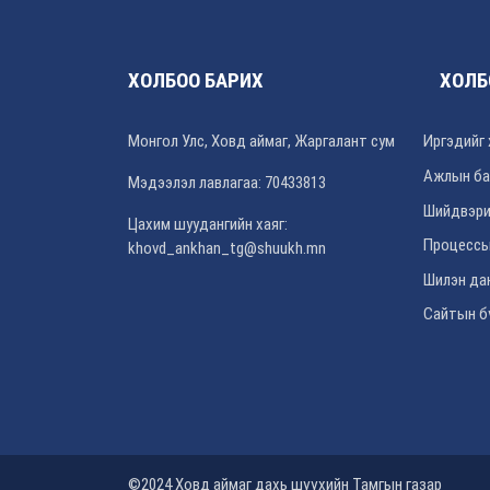
ХОЛБОО БАРИХ
ХОЛБ
Монгол Улс, Ховд аймаг, Жаргалант сум
Иргэдийг 
Ажлын ба
Мэдээлэл лавлагаа: 70433813
Шийдвэри
Цахим шуудангийн хаяг:
Процессы
khovd_ankhan_tg@shuukh.mn
Шилэн да
Сайтын б
©2024 Ховд аймаг дахь шүүхийн Тамгын газар