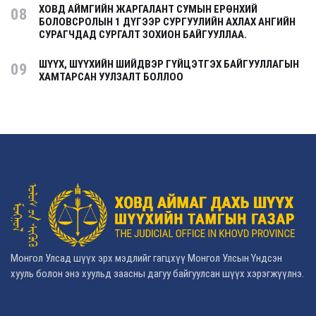
ХОВД АЙМГИЙН ЖАРГАЛАНТ СУМЫН ЕРӨНХИЙ
08
БОЛОВСРОЛЫН 1 ДҮГЭЭР СУРГУУЛИЙН АХЛАХ АНГИЙН
СУРАГЧДАД СУРГАЛТ ЗОХИОН БАЙГУУЛЛАА.
ШҮҮХ, ШҮҮХИЙН ШИЙДВЭР ГҮЙЦЭТГЭХ БАЙГУУЛЛАГЫН
09
ХАМТАРСАН УУЛЗАЛТ БОЛЛОО
Монгол Улсад шүүх эрх мэдлийг гагцхүү Монгол Улсын Үндсэн
хууль болон энэ хуульд заасны дагуу байгуулсан шүүх хэрэгжүүлнэ.