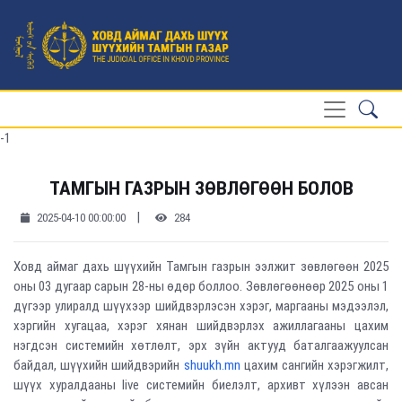
-1
ТАМГЫН ГАЗРЫН ЗӨВЛӨГӨӨН БОЛОВ
|
2025-04-10 00:00:00
284
Ховд аймаг дахь шүүхийн Тамгын газрын ээлжит зөвлөгөөн 2025
оны 03 дугаар сарын 28-ны өдөр боллоо. Зөвлөгөөнөөр 2025 оны 1
дүгээр улиралд шүүхээр шийдвэрлэсэн хэрэг, маргааны мэдээлэл,
хэргийн хугацаа, хэрэг хянан шийдвэрлэх ажиллагааны цахим
нэгдсэн системийн хөтлөлт, эрх зүйн актууд баталгаажуулсан
байдал, шүүхийн шийдвэрийн
shuukh.mn
цахим сангийн хэрэгжилт,
шүүх хуралдааны live системийн биелэлт, архивт хүлээн авсан