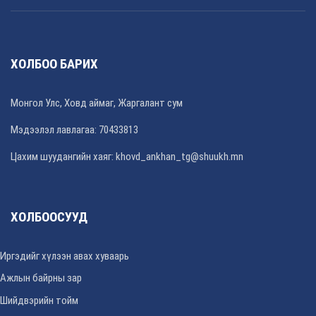
ХОЛБОО БАРИХ
Монгол Улс, Ховд аймаг, Жаргалант сум
Мэдээлэл лавлагаа: 70433813
Цахим шуудангийн хаяг: khovd_ankhan_tg@shuukh.mn
ХОЛБООСУУД
Иргэдийг хүлээн авах хуваарь
Ажлын байрны зар
Шийдвэрийн тойм