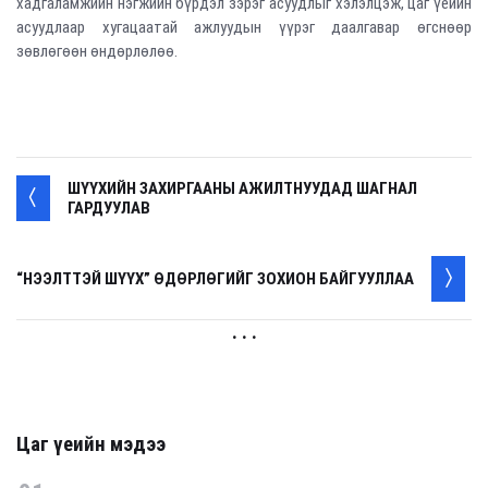
хадгаламжийн нэгжийн бүрдэл зэрэг асуудлыг хэлэлцэж, цаг үеийн
асуудлаар хугацаатай ажлуудын үүрэг даалгавар өгснөөр
зөвлөгөөн өндөрлөлөө.
ШҮҮХИЙН ЗАХИРГААНЫ АЖИЛТНУУДАД ШАГНАЛ
ГАРДУУЛАВ
“НЭЭЛТТЭЙ ШҮҮХ” ӨДӨРЛӨГИЙГ ЗОХИОН БАЙГУУЛЛАА
. . .
Цаг үеийн мэдээ