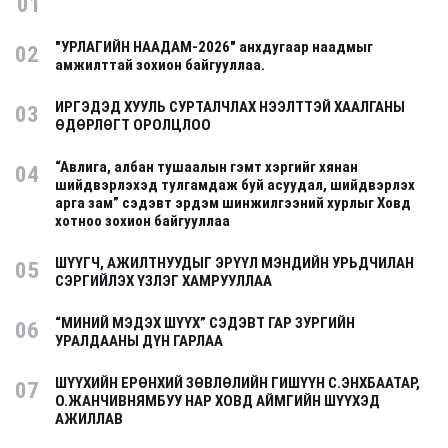
01
"УРЛАГИЙН НААДАМ-2026" анхдугаар наадмыг
02
амжилттай зохион байгууллаа.
ИРГЭДЭД ХУУЛЬ СУРТАЛЧЛАХ НЭЭЛТТЭЙ ХААЛГАНЫ
03
ӨДӨРЛӨГТ ОРОЛЦЛОО
“Авлига, албан тушаалын гэмт хэргийг хянан
04
шийдвэрлэхэд тулгамдаж буй асуудал, шийдвэрлэх
арга зам” сэдэвт эрдэм шинжилгээний хурлыг Ховд
хотноо зохион байгууллаа
ШҮҮГЧ, АЖИЛТНУУДЫГ ЭРҮҮЛ МЭНДИЙН УРЬДЧИЛАН
05
СЭРГИЙЛЭХ ҮЗЛЭГ ХАМРУУЛЛАА
“МИНИЙ МЭДЭХ ШҮҮХ” СЭДЭВТ ГАР ЗУРГИЙН
06
УРАЛДААНЫ ДҮН ГАРЛАА
ШҮҮХИЙН ЕРӨНХИЙ ЗӨВЛӨЛИЙН ГИШҮҮН С.ЭНХБААТАР,
07
О.ЖАНЧИВНЯМБУУ НАР ХОВД АЙМГИЙН ШҮҮХЭД
АЖИЛЛАВ